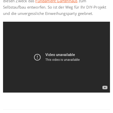
diesen Zweck das
Fundament Gartenhaus
zum
Selbstaufbau entworfen. So ist der Weg für Ihr DIY-Projekt
und die unvergessliche Einweihungsparty geebnet.