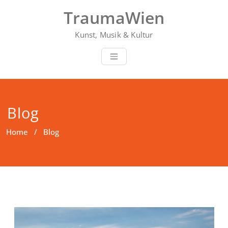
Skip
TraumaWien
to
content
Kunst, Musik & Kultur
Blog
Home
/ Blog