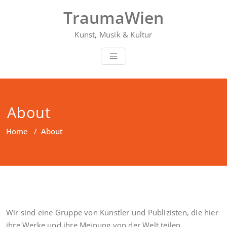
Skip
TraumaWien
to
content
Kunst, Musik & Kultur
About
Home
/
About
Wir sind eine Gruppe von Künstler und Publizisten, die hier
ihre Werke und ihre Meinung von der Welt teilen.