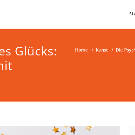
St
es Glücks:
Home
/
Kunst
/
Die Psyc
mit