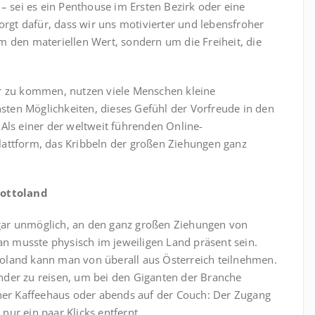
– sei es ein Penthouse im Ersten Bezirk oder eine
rgt dafür, dass wir uns motivierter und lebensfroher
um den materiellen Wert, sondern um die Freiheit, die
 zu kommen, nutzen viele Menschen kleine
sten Möglichkeiten, dieses Gefühl der Vorfreude in den
. Als einer der weltweit führenden Online-
Plattform, das Kribbeln der großen Ziehungen ganz
Lottoland
 gar unmöglich, an den ganz großen Ziehungen von
an musste physisch im jeweiligen Land präsent sein.
ttoland kann man von überall aus Österreich teilnehmen.
änder zu reisen, um bei den Giganten der Branche
ner Kaffeehaus oder abends auf der Couch: Der Zugang
 nur ein paar Klicks entfernt.