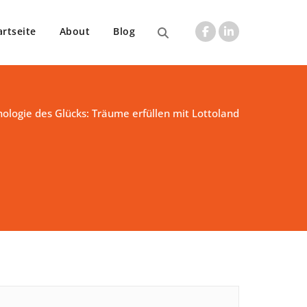
artseite
About
Blog
hologie des Glücks: Träume erfüllen mit Lottoland