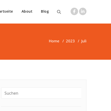
artseite
About
Blog
Home
/
2023
/
Juli