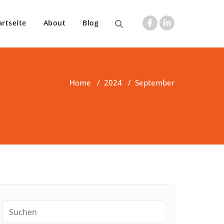
artseite
About
Blog
Home
/
2024
/
September